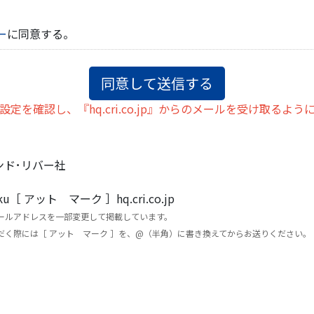
ー
に同意する。
定を確認し、『hq.cri.co.jp』からのメールを受け取るよ
ンド･リバー社
oku［ アット マーク ］hq.cri.co.jp
ールアドレスを一部変更して掲載しています。
く際には［ アット マーク ］を、@（半角）に書き換えてからお送りください。